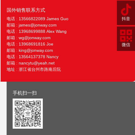
国外销售联系方式
抖音
电话 : 13566822089 James Guo
邮箱 : james@jonway.com
电话 : 13968699888 Alex Wang
邮箱 : wg@jonway.com
电话 : 13968691816 Joe
微信
邮箱 : king@jonway.com
电话 : 13564137378 Nancy
邮箱 : nancytu@yeah.net
地址 : 浙江省台州市路南后阮
手机扫一扫