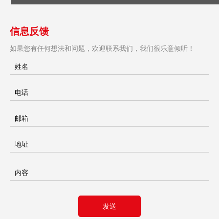
信息反馈
如果您有任何想法和问题，欢迎联系我们，我们很乐意倾听！