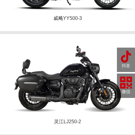
威飚YY500-3
抖音
微信
灵江LJ250-2